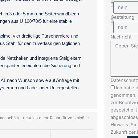
h in 3 oder 5 mm und Seitenwandblech
Gestaltung
gen aus U 100/70/5 für eine stabile
lme, vier dreiteilige Türscharniere und
Nachricht
us Stahl für den zuverlässigen täglichen
e Netzhaken und integrierte Steigleitern
tenspanten erleichtern die Sicherung und
Datenschut
 RAL nach Wunsch sowie auf Anfrage mit
Ich habe 
stemen und Lade- oder Untergestellen
genommen. I
zur Beantwo
gespeichert
abgeschloss
menbehälter deutlich mehr Raum für voluminöse
Hinweis: Sie
Zukunft per 