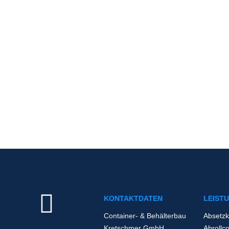
NEWSLETTER BEST
KONTAKTDATEN
LEIST
Container- & Behälterbau
Absetzk
Kretschmer GmbH
Abrollc