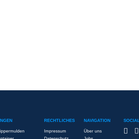
ELLEN
UNGEN
RECHTLICHES
NAVIGATION
SOCIA
ippermulden
Impressum
Über uns
ontainer
Datenschutz
Jobs