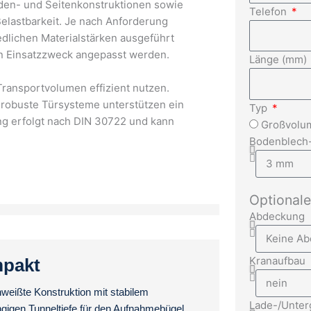
Boden- und Seitenkonstruktionen sowie
Telefon
elastbarkeit. Je nach Anforderung
dlichen Materialstärken ausgeführt
 Einsatzzweck angepasst werden.
Länge (mm)
Transportvolumen effizient nutzen.
 robuste Türsysteme unterstützen ein
Typ
ng erfolgt nach DIN 30722 und kann
Großvolum
.
Bodenblech
Optional
Abdeckung
Kranaufbau
mpakt
eißte Konstruktion mit stabilem
Lade-/Unter
ngigen Tunneltiefe für den Aufnahmebügel