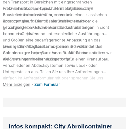
den Transport in Bereichen mit eingeschränkten
Trotz seiner kompakten Bauform bietet der City-
Platzverhältnissen. Typische Einsatzgebiete sind
Abrollcontainer die bewährten Vorteile eines klassischen
Baustellen in Innenstädten, kommunale
Abrollcontainers. Die robuste Stahlkonstruktion
Entsorgungsaufgaben, Sanierungsprojekte oder die
gewährleistet eine hohe Belastbarkeit und lange
Versorgung von Gewerbe- und Industriebetrieben in dicht
Lebensdauer, während unterschiedliche Ausführungen
bebauten Gebieten.
und Größen eine bedarfsgerechte Anpassung an das
Unsere City-Abrollcontainer können individuell an Ihre
jeweilige Einsatzgebiet ermöglichen. So verbindet der
Anforderungen angepasst werden. Auf Wunsch statten wir
Container eine hohe Funktionalität mit den besonderen
die Container mit einer Aussparung für einen Kranaufbau,
Anforderungen moderner Stadtlogistik.
verschiedenen Abdecksystemen sowie Lade- oder
Untergestellen aus. Teilen Sie uns Ihre Anforderungen
einfach im Anfrageformular mit oder sprechen Sie uns
-
Zum Formular
direkt an – wir entwickeln gerne die passende Lösung für
Ihren Einsatzzweck.
Infos kompakt: City Abrollcontainer